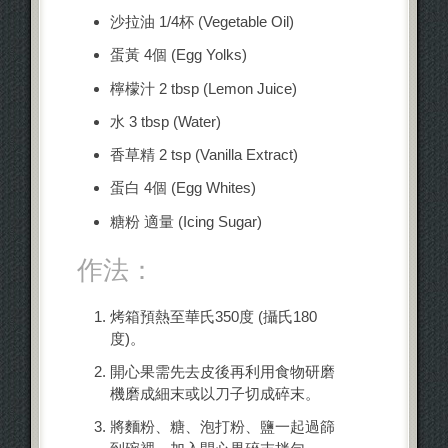
沙拉油 1/4杯 (Vegetable Oil)
蛋黃 4個 (Egg Yolks)
檸檬汁 2 tbsp (Lemon Juice)
水 3 tbsp (Water)
香草精 2 tsp (Vanilla Extract)
蛋白 4個 (Egg Whites)
糖粉 適量 (Icing Sugar)
作法：
烤箱預熱至華氏350度 (攝氏180
度)。
開心果需先去皮後再利用食物研磨
機磨成細末或以刀子切成碎末。
將麵粉、糖、泡打粉、鹽一起過篩