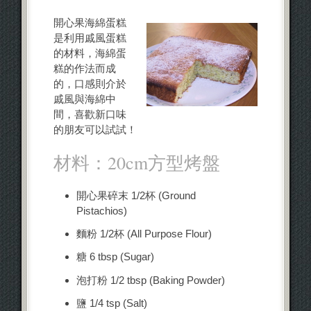
開心果海綿蛋糕
是利用戚風蛋糕
的材料，海綿蛋
糕的作法而成
的，口感則介於
戚風與海綿中
間，喜歡新口味
的朋友可以試試！
材料：20cm方型烤盤
開心果碎末 1/2杯 (Ground
Pistachios)
麵粉 1/2杯 (All Purpose Flour)
糖 6 tbsp (Sugar)
泡打粉 1/2 tbsp (Baking Powder)
鹽 1/4 tsp (Salt)