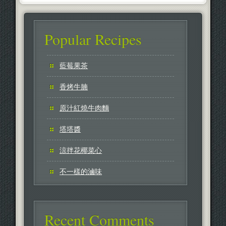
Popular Recipes
藍莓果茶
香烤牛腩
原汁紅燒牛肉麵
塔塔醬
涼拌花椰菜心
不一樣的滷味
Recent Comments