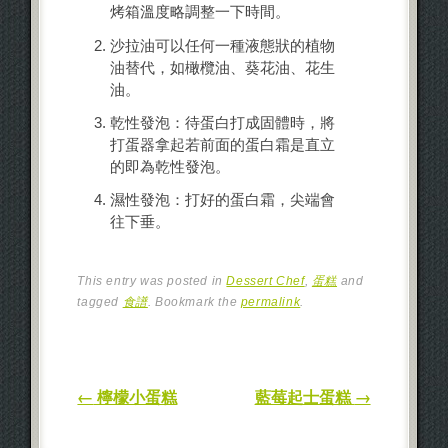
烤箱溫度略調整一下時間。
沙拉油可以任何一種液態狀的植物
油替代，如橄欖油、葵花油、花生
油。
乾性發泡：待蛋白打成固體時，將
打蛋器拿起若前面的蛋白霜是直立
的即為乾性發泡。
濕性發泡：打好的蛋白霜，尖端會
往下垂。
This entry was posted in
Dessert Chef
,
蛋糕
and
tagged
食譜
. Bookmark the
permalink
.
Post navigation
←
檸檬小蛋糕
藍莓起士蛋糕
→