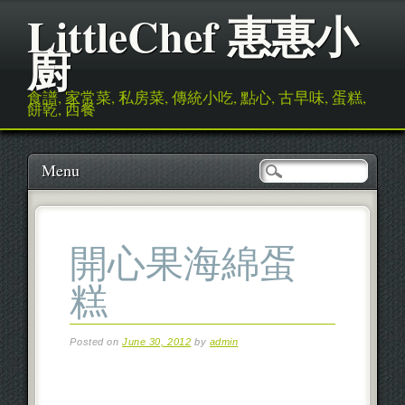
LittleChef 惠惠小
廚
食譜, 家常菜, 私房菜, 傳統小吃, 點心, 古早味, 蛋糕,
餅乾, 西餐
Main menu
Skip to content
Menu
開心果海綿蛋
糕
Posted on
June 30, 2012
by
admin