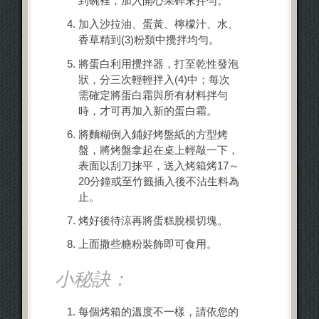
到碗裡，加入開心果碎末拌勻。
加入沙拉油、蛋黃、檸檬汁、水、
香草精到(3)粉類中攪拌均勻。
將蛋白利用攪拌器，打至乾性發泡
狀，分三次輕輕拌入(4)中；每次
需確定將蛋白霜與所有材料拌勻
時，才可再加入新的蛋白霜。
將麵糊倒入鋪好烤盤紙的方型烤
盤，將烤盤拿起在桌上輕敲一下，
表面以刮刀抹平，送入烤箱烤17～
20分鐘或至竹籤插入後不沾生料為
止。
烤好後待涼再將蛋糕脫模切塊。
上面撒些糖粉裝飾即可食用。
小秘訣：
每個烤箱的溫度不一樣，請依您的