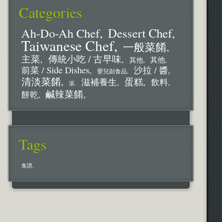
Categories
Ah-Do-Ah Chef
Dessert Chef
Taiwanese Chef
一般菜餚
主菜
傳統小吃 / 古早味
其他
其他
前菜 / Side Dishes
沙拉 / 醬
嬰兒副食品
清淡菜餚
蛋糕
滋補養生
飲料
湯
鹹辣菜餚
餅乾
Tags
食譜