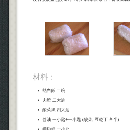
材料：
熱白飯 二碗
肉鬆 二大匙
酸菜絲 四大匙
醬油 一小匙+一小匙 (酸菜, 豆乾丁 各半)
細砂糖 一小匙