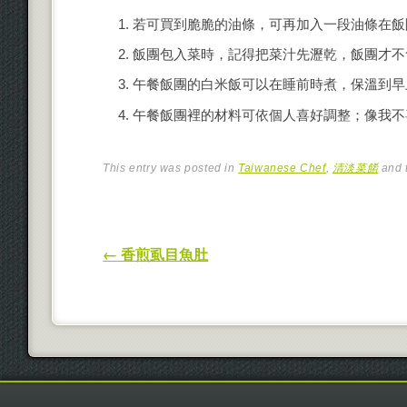
若可買到脆脆的油條，可再加入一段油條在飯
飯團包入菜時，記得把菜汁先瀝乾，飯團才不
午餐飯團的白米飯可以在睡前時煮，保溫到早
午餐飯團裡的材料可依個人喜好調整；像我不
This entry was posted in
Taiwanese Chef
,
清淡菜餚
and 
Post navigation
←
香煎虱目魚肚