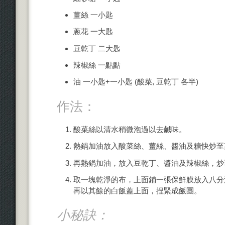
薑絲 一小匙
蔥花 一大匙
豆乾丁 二大匙
辣椒絲 一點點
油 一小匙+一小匙 (酸菜, 豆乾丁 各半)
作法：
酸菜絲以清水稍微泡過以去鹹味。
熱鍋加油放入酸菜絲、薑絲、醬油及糖快炒至
再熱鍋加油，放入豆乾丁、醬油及辣椒絲，炒
取一塊乾淨的布，上面鋪一張保鮮膜放入八分
再以其餘的白飯蓋上面，捏緊成飯團。
小秘訣：