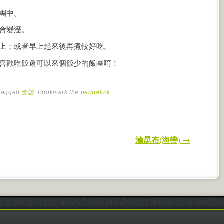
團中。
會變溼。
上；或者早上起來後再煮較好吃。
喜歡吃飯還可以來個飯少的飯團唷！
tagged
食譜
. Bookmark the
permalink
.
滷昆布(海帶)
→