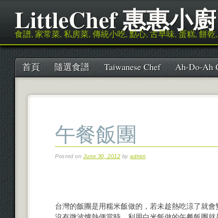
LittleChef 惠惠小廚
食譜, 家常菜, 私房菜, 傳統小吃, 點心, 古早味, 蛋糕, 餅乾
Main menu
Skip to content
首頁
隨選食譜
Taiwanese Chef
Ah-Do-Ah 
午餐飯團
Posted on
June 30, 2012
by
admin
台灣的飯團是用糯米飯做的，若未趁熱吃涼了就會
沒有微波爐熱便當時，利用白米飯做的午餐飯團就