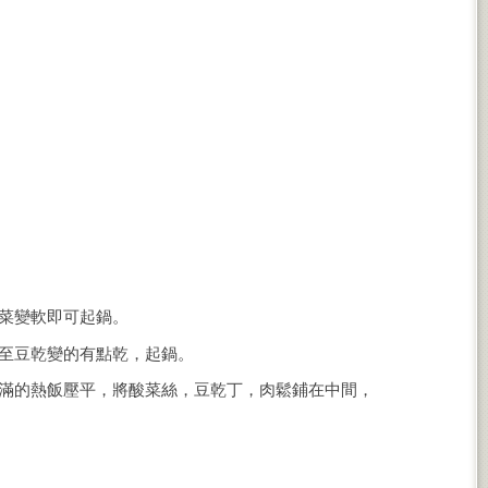
菜變軟即可起鍋。
至豆乾變的有點乾，起鍋。
滿的熱飯壓平，將酸菜絲，豆乾丁，肉鬆鋪在中間，