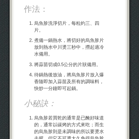
作法：
烏魚胗洗淨切片，每粒約三、四
片。
煮備一鍋熱水，將切好的烏魚胗片
放到熱水中川燙三秒中，撈起過冷
水備用。
將蒜苗切成0.5公分的片狀備用。
待鍋熱後放油，將烏魚胗片放入爆
香隨即加入蒜苗及所有的調味料，
快炒一分鐘即可起鍋。
小秘訣：
烏魚胗若買乾的通常是已醃好味道
的，通常以碳烤的方式來吃；而生
的烏魚胗則是未調味的所以要燙水
去腥，但它不可燙太久免得烏魚胗