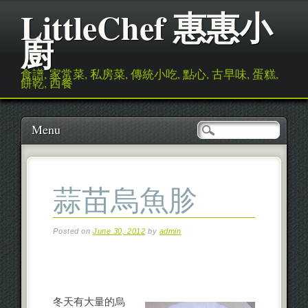
LittleChef 惠惠小
廚
食譜, 家常菜, 私房菜, 傳統小吃, 點心, 古早味, 蛋糕,
餅乾, 西餐
Main menu
Skip to content
Menu
蒜苗烏魚胗
Posted on
June 30, 2012
by
admin
冬天有大量的烏