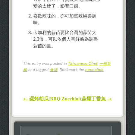
變的太硬了，影響口感。
喜歡辣味的，亦可加些辣椒醬調
味。
卡加利的蒜苗要比台灣的蒜苗大
2,3倍，可以依個人喜好略為調整
蒜苗的量。
This entry was posted in
Taiwanese Chef
,
一般菜
餚
and tagged
食譜
. Bookmark the
permalink
.
Post navigation
←
碳烤胡瓜(BBQ Zucchini)
蒜爆丁香魚
→