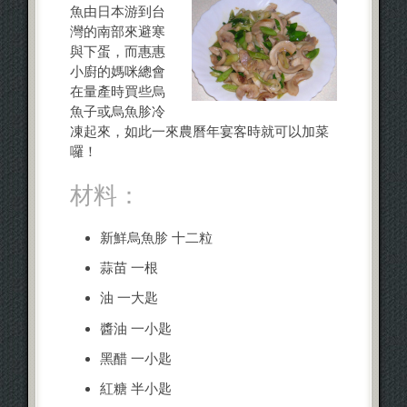
魚由日本游到台
灣的南部來避寒
與下蛋，而惠惠
小廚的媽咪總會
在量產時買些烏
魚子或烏魚胗冷
凍起來，如此一來農曆年宴客時就可以加菜
囉！
材料：
新鮮烏魚胗 十二粒
蒜苗 一根
油 一大匙
醬油 一小匙
黑醋 一小匙
紅糖 半小匙